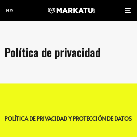
Skip
Skip
EUS
links
to
To
primary
na
navigation
Skip
Política de privacidad
to
content
POLÍTICA DE PRIVACIDAD Y PROTECCIÓN DE DATOS